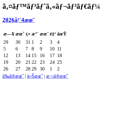
ã‚¤ãƒ™ãƒ³ãƒˆã‚«ãƒ¬ãƒ³ãƒ€ãƒ¼
2026å¹´4æœˆ
ç«
æ—¥
æœˆ
æ°´
æœ¨
é‡‘
åœŸ
29
30
31
1
2
3
4
5
6
7
8
9
10
11
12
13
14
15
16
17
18
19
20
21
22
23
24
25
26
27
28
29
30
1
2
å‰ã®æœˆ
|
ä»Šæœˆ
|
æ¬¡ã®æœˆ