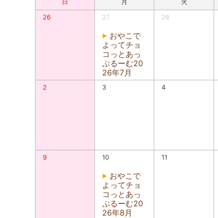
日
月
火
26
27
28
おやこで
よってチョ
コっとあっ
ぷるーむ20
26年7月
2
3
4
9
10
11
おやこで
よってチョ
コっとあっ
ぷるーむ20
26年8月