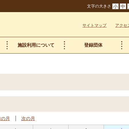
文字の大きさ
小
中
サイトマップ
アクセ
施設利用について
登録団体
前の月
|
次の月