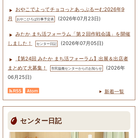
おやこでよってチョコっとあっぷるーむ2026年9
月
(
2026年07月23日
)
おやこひろば行事予定表
みたか まち活フォーラム「第２回作戦会議」を開催
しました！
(
2026年07月05日
)
センター日記
【第24回 みたか まち活フォーラム】出展＆出店者
まとめて大募集！
(
2026年
市民協働センターからのお知らせ
06月25日
)
新着一覧
RSS
Atom
センター日記