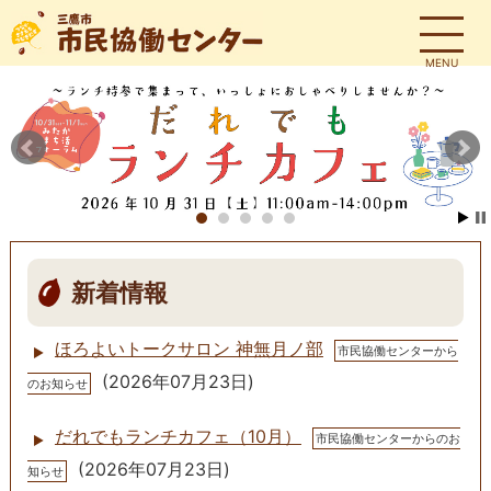
MENU
Prev
N
St
1
2
3
4
5
新着情報
ほろよいトークサロン 神無月ノ部
市民協働センターから
(
2026年07月23日
)
のお知らせ
だれでもランチカフェ（10月）
市民協働センターからのお
(
2026年07月23日
)
知らせ