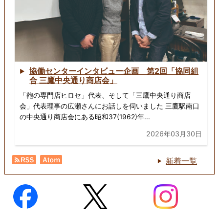
協働センターインタビュー企画 第2回「協同組
合 三鷹中央通り商店会」
「鞄の専門店ヒロセ」代表、そして「三鷹中央通り商店
会」代表理事の広瀬さんにお話しを伺いました 三鷹駅南口
の中央通り商店会にある昭和37(1962)年...
2026年03月30日
新着一覧
RSS
Atom