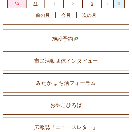
30
31
1
2
3
4
5
前の月
|
今月
|
次の月
施設予約
市民活動団体インタビュー
みたか まち活フォーラム
おやこひろば
広報誌「ニュースレター」