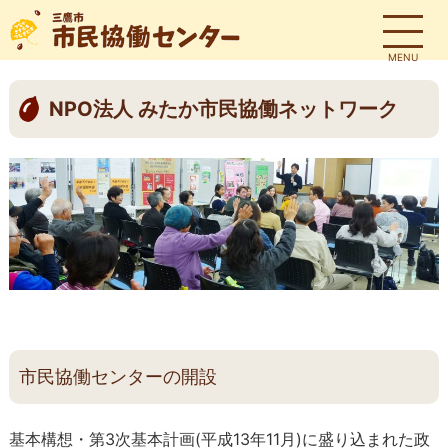
MENU
NPO法⼈ みたか市⺠協働ネットワーク
市⺠協働センターの開設
基本構想・第3次基本計画(平成13年11⽉)に盛り込まれた政