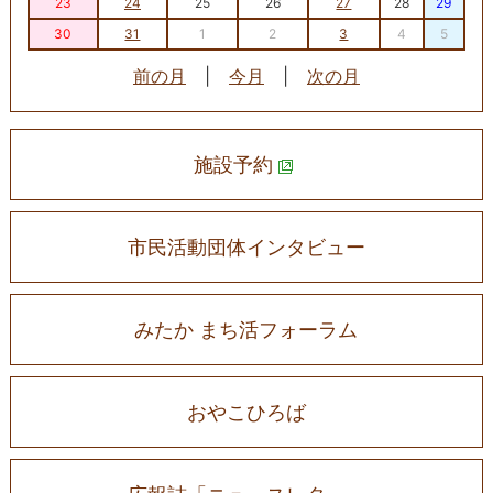
23
24
25
26
27
28
29
30
31
1
2
3
4
5
前の月
|
今月
|
次の月
施設予約
市民活動団体インタビュー
みたか まち活フォーラム
おやこひろば