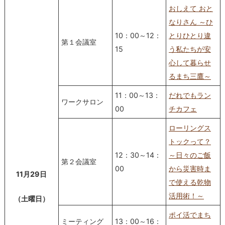
おしえて おと
なりさん ～ひ
10：00～12：
とりひとり違
第１会議室
15
う私たちが安
心して暮らせ
るまち三鷹～
11：00～13：
だれでもラン
ワークサロン
00
チカフェ
ローリングス
トックって？
12：30～14：
～日々のご飯
第２会議室
00
から災害時ま
11月29日
で使える乾物
活用術！～
（土曜日）
ポイ活でまち
ミーティング
13：00～16：