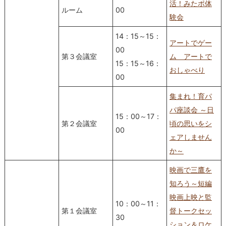
活！みたポ体
ルーム
00
験会
14：15～15：
アートでゲー
00
第３会議室
ム アートで
15：15～16：
おしゃべり
00
集まれ！育パ
パ座談会 ～日
15：00～17：
第２会議室
頃の思いをシ
00
ェアしません
か～
映画で三鷹を
知ろう～短編
映画上映と監
10：00～11：
第１会議室
督トークセッ
30
ション＆ロケ