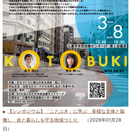
【シンポジウム】「ことぶき」に学ぶ 多様な主体と協
働し 命と暮らしを守る地域づくり
（
2026年01月28
日
）