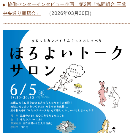
協働センターインタビュー企画 第2回「協同組合 三鷹
中央通り商店会」
（
2026年03月30日
）