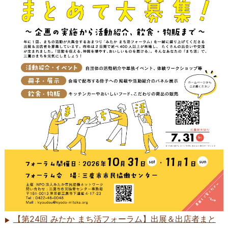
【第24回 みたか まち活フォーラム】出展＆出店者まと