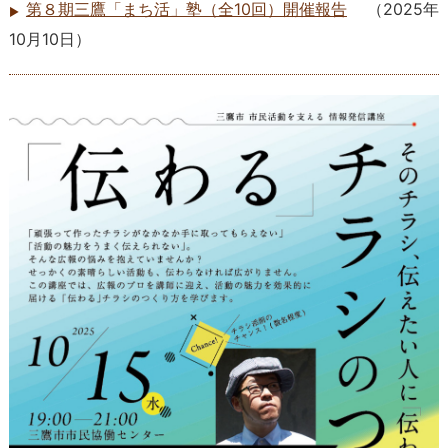
第８期三鷹「まち活」塾（全10回）開催報告
（
2025年
10月10日
）