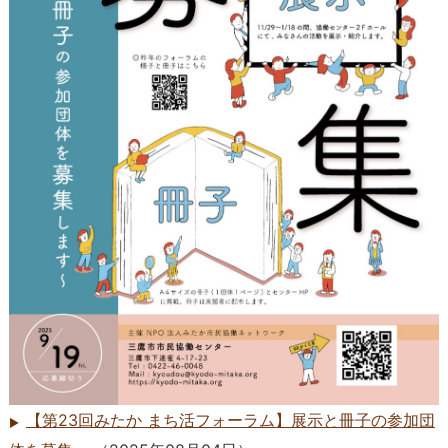
【第23回みたか まち活フォーラム】展示と冊子の参加団