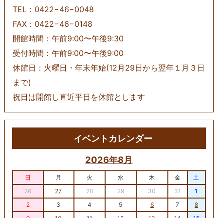
TEL：0422−46−0048
FAX：0422−46−0148
開館時間：午前9:00〜午後9:30
受付時間：午前9:00〜午後9:00
休館日：火曜日・年末年始(12月29日から翌年１月３日
まで)
祝日は開館し直近平日を休館とします
イベントカレンダー
2026年8月
日
月
火
水
木
金
土
26
27
28
29
30
31
1
2
3
4
5
6
7
8