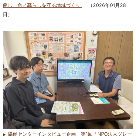
働し 命と暮らしを守る地域づくり
（
2026年01月28
日
）
協働センターインタビュー企画 第1回「NPO法人グレー