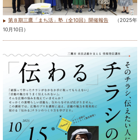
第８期三鷹「まち活」塾（全10回）開催報告
（
2025年
10月10日
）