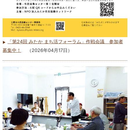
「第24回 みたか まち活フォーラム」作戦会議 参加者
募集中！
（
2026年04月17日
）