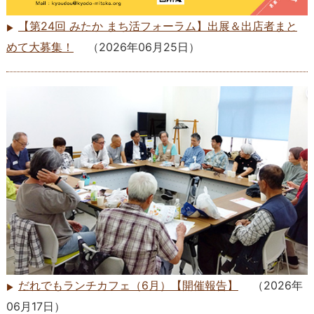
【第24回 みたか まち活フォーラム】出展＆出店者まと
めて大募集！
（
2026年06月25日
）
だれでもランチカフェ（6月）【開催報告】
（
2026年
06月17日
）