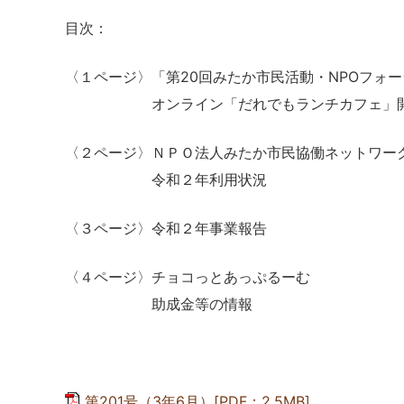
目次：
〈１ページ〉「第20回みたか市民活動・NPOフォ
オンライン「だれでもランチカフェ」
〈２ページ〉ＮＰＯ法人みたか市民協働ネットワー
令和２年利用状況
〈３ページ〉令和２年事業報告
〈４ページ〉チョコっとあっぷるーむ
助成金等の情報
第201号（3年6月）[PDF：2.5MB]