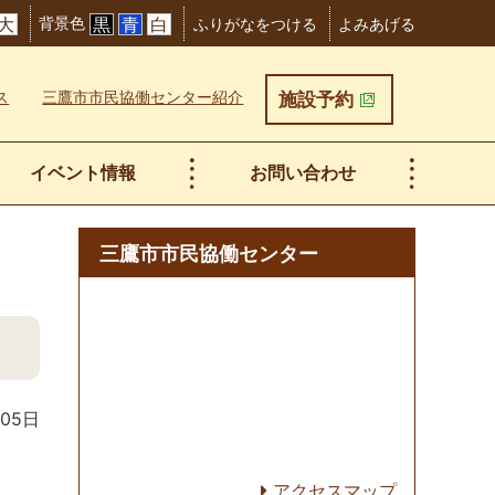
背景色
大
黒
青
白
ふりがなをつける
よみあげる
ス
三鷹市市民協働センター紹介
施設予約
イベント情報
お問い合わせ
三鷹市市民協働センター
月05日
アクセスマップ