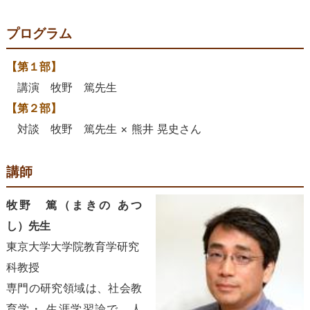
プログラム
【第１部】
講演 牧野 篤先生
【第２部】
対談 牧野 篤先生 × 熊井 晃史さん
講師
牧野 篤
（まきの
あつ
し）先生
東京大学大学院教育学研究
科教授
専門の研究領域は、社会教
育学・ 生涯学習論で、人