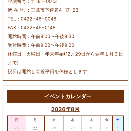
郵便番号：〒181−0013
所 在 地 ：三鷹市下連雀4−17−23
TEL：0422−46−0048
FAX：0422−46−0148
開館時間：午前9:00〜午後9:30
受付時間：午前9:00〜午後9:00
休館日：火曜日・年末年始(12月29日から翌年１月３日
まで)
祝日は開館し直近平日を休館とします
イベントカレンダー
2026年8月
日
月
火
水
木
金
土
26
27
28
29
30
31
1