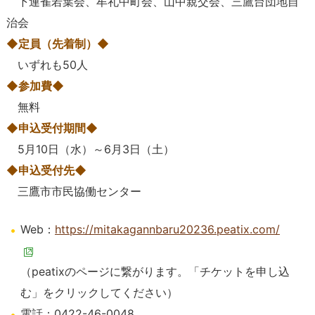
下連雀若葉会、牟礼中町会、山中親交会、三鷹台団地自
治会
◆定員（先着制）◆
いずれも50人
◆参加費◆
無料
◆申込受付期間◆
5月10日（水）～6月3日（土）
◆申込受付先◆
三鷹市市民協働センター
Web：
https://mitakagannbaru20236.peatix.com/
（
peatix
のページに繋がります。「チケットを申し込
む」をクリックしてください）
電話：0422-46-0048