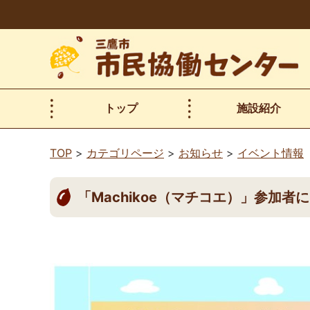
本
文
へ
移
動
トップ
施設紹介
TOP
カテゴリページ
お知らせ
イベント情報
「Machikoe（マチコエ）」参加