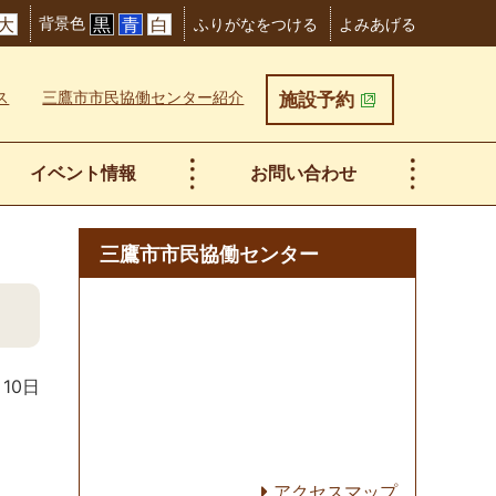
背景色
大
黒
青
白
ふりがなをつける
よみあげる
ス
三鷹市市民協働センター紹介
施設予約
イベント情報
お問い合わせ
三鷹市市民協働センター
月10日
アクセスマップ