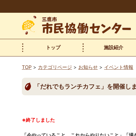
本
文
へ
移
動
トップ
施設紹介
TOP
カテゴリページ
お知らせ
イベント情報
「だれでもランチカフェ」を開催し
※終了しました
「今やっていること、これからやりたいこと」「場