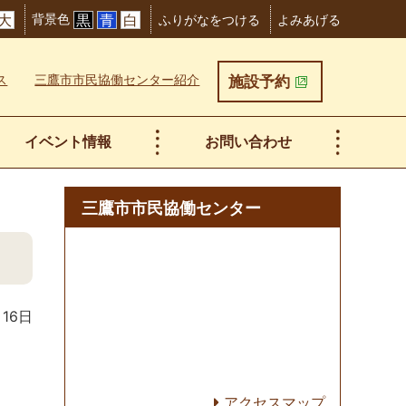
背景色
大
黒
青
白
ふりがなをつける
よみあげる
ス
三鷹市市民協働センター紹介
施設予約
イベント情報
お問い合わせ
三鷹市市民協働センター
月16日
アクセスマップ