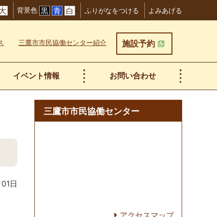
背景色
大
黒
青
白
ふりがなをつける
よみあげる
ス
三鷹市市民協働センター紹介
施設予約
イベント情報
お問い合わせ
三鷹市市民協働センター
月01日
アクセスマップ