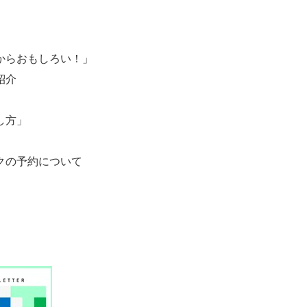
るからおもしろい！」
紹介
」
方」
予約について