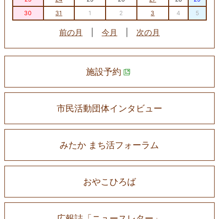
30
31
1
2
3
4
5
前の月
|
今月
|
次の月
施設予約
市民活動団体インタビュー
みたか まち活フォーラム
おやこひろば
広報誌「ニュースレター」