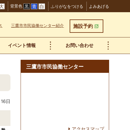
背景色
大
黒
青
白
ふりがなをつける
よみあげる
ス
三鷹市市民協働センター紹介
施設予約
イベント情報
お問い合わせ
三鷹市市民協働センター
月16日
アクセスマップ