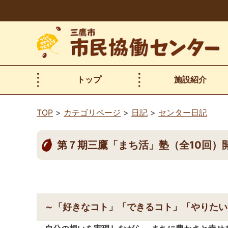
本
文
へ
移
動
トップ
施設紹介
TOP
カテゴリページ
日記
センター日記
第７期三鷹「まち活」塾（全10回）
～「好きなコト」「できるコト」「やりたい