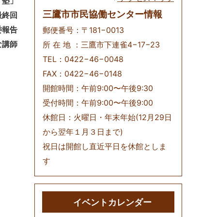
』塾
」
三鷹市市民協働センター情報
最終回
委報告
郵便番号：〒181−0013
な講師
所 在 地 ：三鷹市下連雀4−17−23
TEL：0422−46−0048
FAX：0422−46−0148
開館時間：午前9:00〜午後9:30
受付時間：午前9:00〜午後9:00
休館日：火曜日・年末年始(12月29日
から翌年１月３日まで)
祝日は開館し直近平日を休館としま
す
イベントカレンダー