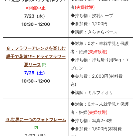
者
(夫婦歓迎)
※開催中止
◆持ち物：授乳ケープ
7/23（木）
◆参加費：1,200円
10:30～12:00
◆講師：きらきらバース
◆対象：0才～未就学児と保護
８．フラワーアレンジを楽しむ
者・妊婦
(夫婦歓迎)
親子で花遊び～ドライフラワー
◆持ち物：持ち帰り用Bag・エ
夏リース
プロン
7/25（土）
◆参加費：2,000円(材料費
10:30～12:00
込)
◆講師：ミルフィオリ
◆対象：0才～未就学児と保護
者・妊婦
(夫婦歓迎)
９.世界に一つのフォトフレーム
◆持ち物：写真2-3枚
◆参加費：1,500円(材料費
７/27（月）