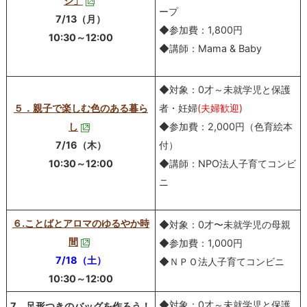
ジ」
ープ
7/13（月）
◆参加費：1,800円
10:30～12:00
◆講師：Mama & Baby
◆対象：0才～未就学児と保護
５．親子で楽しむ色のある暮ら
者・妊婦
(夫婦歓迎)
し
◆参加費：2,000円（色育絵本
7/16（木）
付）
10:30～12:00
◆講師：NPO法人子育てコンビ
ニ
６.ことばとアロマのゆるやか時
◆対象：0才〜未就学児の母親
間
◆参加費：1,000円
7/18（土）
◆ＮＰＯ法人子育てコンビニ
10:30～12:00
◆対象：0才～未就学児と保護
7．足形つきのバッグを作ろう！