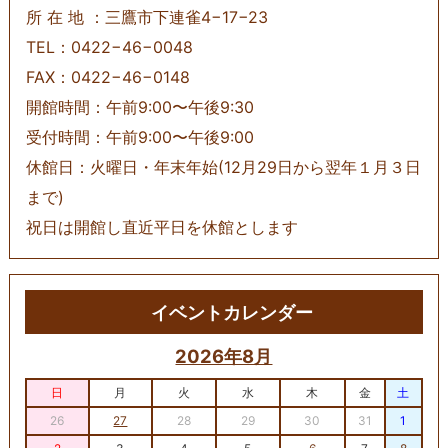
所 在 地 ：三鷹市下連雀4−17−23
TEL：0422−46−0048
FAX：0422−46−0148
開館時間：午前9:00〜午後9:30
受付時間：午前9:00〜午後9:00
休館日：火曜日・年末年始(12月29日から翌年１月３日
まで)
祝日は開館し直近平日を休館とします
イベントカレンダー
2026年8月
日
月
火
水
木
金
土
26
27
28
29
30
31
1