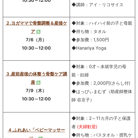
10:30～12:00
◆講師：アイ・リコサイス
２.ヨガママで骨盤調整＆産後ケ
◆対象：ハイハイ前の子と母親
ア
◆持ち物：タオル
7/6（月）
◆参加費：1,500円
10:30～12:00
◆Hanariya Yoga
◆対象：0才～未就学児の母
３.産前産後の体整う骨盤ケア講
親・妊婦
座
◆参加費：2,000円(さらし付)
7/9（木）
◆はっぴぃまむず（助産師整体
10:30～12:00
師 谷京子）
◆対象：2～11カ月の子と保護
者
(夫婦歓迎)
４.ふれあい「ベビーマッサー
◆持ち物：バスタオル・授乳ケ