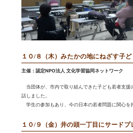
１０/８（木）みたかの地にねざす子
主催：認定NPO法人 文化学習協同ネットワーク
当団体が、市内で取り組んできた子ども若者支援の
話しました。
学生の参加もあり、今の日本の若者問題に関心を
１０/９（金）井の頭一丁目にサード