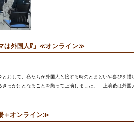
マは外国人⁉」≪オンライン≫
とおして、私たちが外国人と接する時のとまどいや喜びを描
るきっかけとなることを願って上演しました。 上演後は外国
場＋オンライン≫