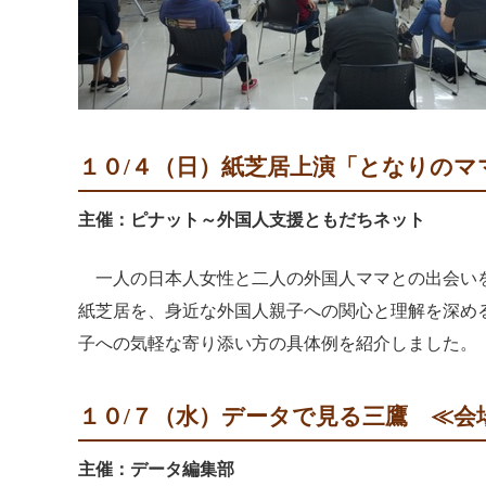
１０/４（日）紙芝居上演「となりのマ
主催：ピナット～外国人支援ともだちネット
一人の日本人女性と二人の外国人ママとの出会いを
紙芝居を、身近な外国人親子への関心と理解を深め
子への気軽な寄り添い方の具体例を紹介しました。
１０/７（水）データで見る三鷹 ≪会
主催：データ編集部