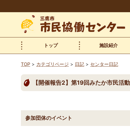
本
文
へ
移
動
トップ
施設紹介
TOP
カテゴリページ
日記
センター日記
【開催報告2】第19回みたか市民活動・
参加団体のイベント