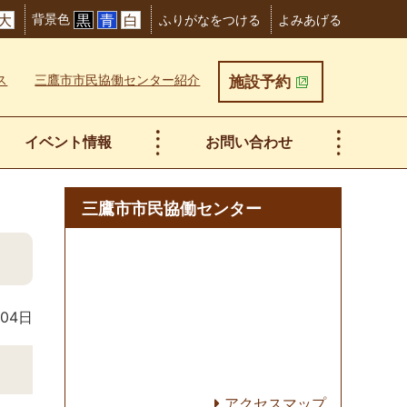
背景色
大
黒
青
白
ふりがなをつける
よみあげる
ス
三鷹市市民協働センター紹介
施設予約
イベント情報
お問い合わせ
三鷹市市民協働センター
）
月04日
アクセスマップ