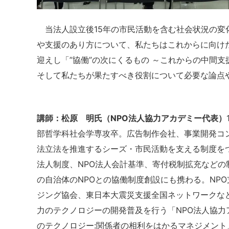
当法人設立後15年の市民活動を含む社会状況の変
や支援のあり方について、私たちはこれからに向け
迎えし「”協働”の次にくるもの ～これからの中間
そして私たちが果たすべき役割について必要な論点
講師：松原 明氏（NPO法人協力アカデミー代表）
部哲学科社会学専攻卒。広告制作会社、事業開発コンサ
法立法を推進するシーズ・市民活動を支える制度をつ
法人制度、NPO法人会計基準、寄付税制拡充などの
の自治体のNPOとの協働制度創設にも携わる。NP
ジング協会、東日本大震災支援全国ネットワークなど
力のテクノロジーの開発普及を行う「NPO法人協力
のテクノロジー:関係者の相利をはかるマネジメント