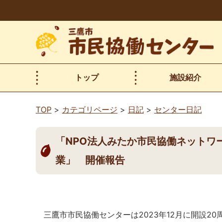
本
文
へ
移
動
トップ
施設紹介
TOP
カテゴリページ
日記
センター日記
「NPO法人みたか市民協働ネットワ
業」 開催報告
三鷹市市民協働センターは2023年12月に開設2