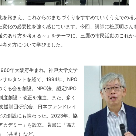
化を踏まえ、これからのまちづくりをすすめていくうえでの考
た変化の必要性を強く感じています。今回、講師に松原明さん
支援のあり方を考える～」をテーマに、三鷹の市民活動のこれか
や考え方について学びました。
1960年大阪府生まれ。神戸大学文学
ルタントを経て、1994年、NPO
くる会を創設。NPO法、認定NPO
制度創設・改正を推進。また、多く
O支援財団研究会、日本ファンドレイ
の創設にも携わった。2023年、協
アカデミー」を設立。著書に『協力
』（共著）など。