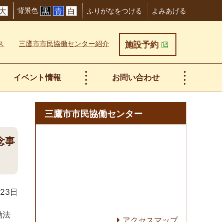
背景色
大
黒
青
白
ふりがなをつける
よみあげる
ス
三鷹市市民協働センター紹介
施設予約
イベント情報
お問い合わせ
三鷹市市民協働センター
念事
月23日
動法
アクセスマップ