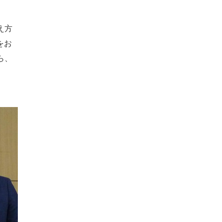
え方
をお
ら、