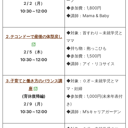
ープ
２/２（月）
◆参加費：1,800円
10:30～12:00
◆講師：Mama & Baby
◆対象：首すわり～未就学児と
２.テコンドーで産後の体型戻し
ママ
◆持ち物：抱っこひも
２/５（木）
◆参加費：1,500円
10:30～12:00
◆講師：アイ・リコサイス
３.子育てと働き方のバランス講
◆対象：０才～未就学児とマ
座
マ・妊婦
(育休復帰編)
◆参加費：1,000円(未来年表付
２/９（月）
き)
10:30～12:00
◆講師：M’sキャリアガーデン