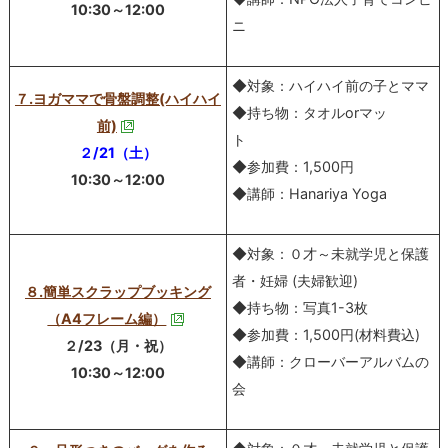
10:30～12:00
ニ
◆対象：ハイハイ前の子とママ
７.ヨガママで骨盤調整(ハイハイ
◆持ち物：タオルorマッ
前)
ト
２/21（土）
◆参加費：1,500円
10:30～12:00
◆講師：Hanariya Yoga
◆対象：０才～未就学児と保護
者・妊婦 (夫婦歓迎)
８.簡単スクラップブッキング
◆持ち物：写真1-3枚
（A4フレーム編）
◆参加費：1,500円(材料費込)
２/23（月・祝）
◆講師：クローバーアルバムの
10:30～12:00
会