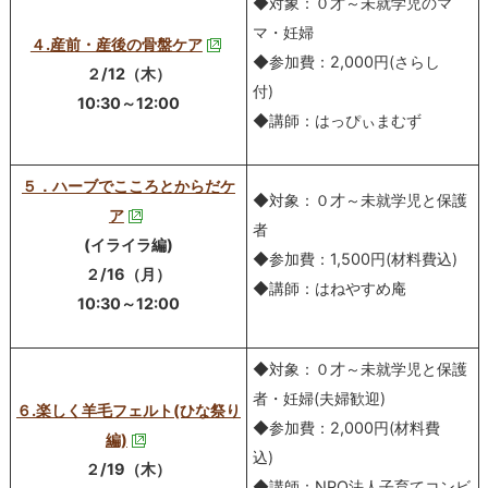
◆対象：０才～未就学児のマ
マ・妊婦
４.産前・産後の骨盤ケア
◆参加費：2,000円(さらし
２/12（木）
付)
10:30～12:00
◆講師：はっぴぃまむず
５．ハーブでこころとからだケ
◆対象：０才～未就学児と保護
ア
者
(イライラ編)
◆参加費：1,500円(材料費込)
２/16（月）
◆講師：はねやすめ庵
10:30～12:00
◆対象：０才～未就学児と保護
者・妊婦(夫婦歓迎)
６.楽しく羊毛フェルト(ひな祭り
◆参加費：2,000円(材料費
編)
込)
２/19（木）
◆講師：NPO法人子育てコンビ