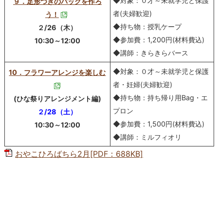
◆対象：０才～未就学児と保護
９．足形つきのバッグを作ろ
者(夫婦歓迎)
う！
◆持ち物：授乳ケープ
２/26（木）
◆参加費：1,200円(材料費込)
10:30～12:00
◆講師：きらきらバース
◆対象：０才～未就学児と保護
10．フラワーアレンジを楽しむ
者・妊婦(夫婦歓迎)
◆持ち物：持ち帰り用Bag・エ
(ひな祭りアレンジメント編)
プロン
２/28（土）
◆参加費：1,500円(材料費込)
10:30～12:00
◆講師：ミルフィオリ
おやこひろばちら2月[PDF：688KB]