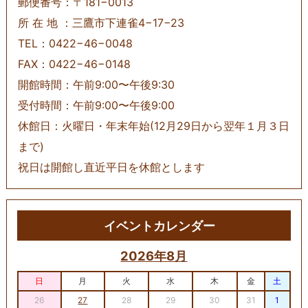
郵便番号：〒181−0013
所 在 地 ：三鷹市下連雀4−17−23
TEL：0422−46−0048
FAX：0422−46−0148
開館時間：午前9:00〜午後9:30
受付時間：午前9:00〜午後9:00
休館日：火曜日・年末年始(12月29日から翌年１月３日
まで)
祝日は開館し直近平日を休館とします
イベントカレンダー
2026年8月
日
月
火
水
木
金
土
26
27
28
29
30
31
1