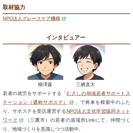
取材協力
NPO法人グレースケア機構
インタビュアー
柳澤森 三栖直大
若者の就労をサポートする「
むさしの地域若者サポートス
テーション（通称サポステ）
」で将来を模索中のふた
り。サポステを受託運営する
NPO法人文化学習協同ネット
ワーク
（三鷹市）の若者の居場所Linkにて、仲間づく
り、地域づくりを意識しつつ活動中。