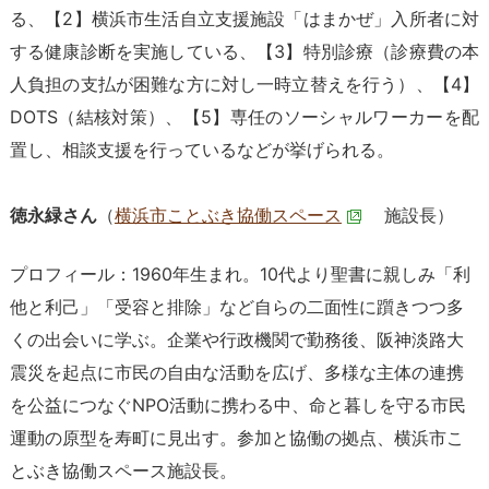
る、【2】横浜市生活自立支援施設「はまかぜ」入所者に対
する健康診断を実施している、【3】特別診療（診療費の本
人負担の支払が困難な方に対し一時立替えを行う）、【4】
DOTS（結核対策）、【5】専任のソーシャルワーカーを配
置し、相談支援を行っているなどが挙げられる。
徳永緑さん
（
横浜市ことぶき協働スペース
施設長）
プロフィール：1960年生まれ。10代より聖書に親しみ「利
他と利己」「受容と排除」など自らの二面性に躓きつつ多
くの出会いに学ぶ。企業や行政機関で勤務後、阪神淡路大
震災を起点に市民の自由な活動を広げ、多様な主体の連携
を公益につなぐNPO活動に携わる中、命と暮しを守る市民
運動の原型を寿町に見出す。参加と協働の拠点、横浜市こ
とぶき協働スペース施設長。