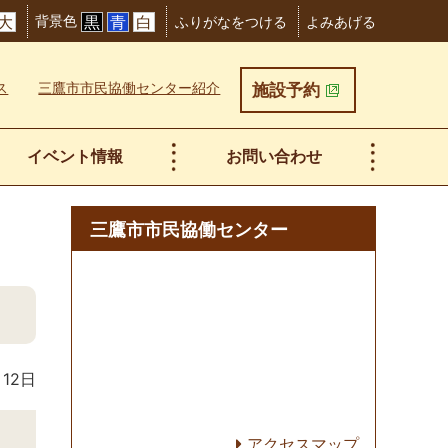
背景色
大
黒
青
白
ふりがなをつける
よみあげる
ス
三鷹市市民協働センター紹介
施設予約
イベント情報
お問い合わせ
三鷹市市民協働センター
月12日
アクセスマップ