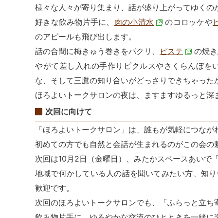
様々な人々が寄り集まり、話が盛り上がってゆくの
好きな飲み物片手に、
肉の小清水
のコロッケや
のアピールも飛び出します。
話の合間に梅きゅう巻きをパクリ、
ピステ
の焼き
やがて差し入れの手作りピクルスやさくらんぼを
な、そして三鷹の知り合いがどっさりできちゃったかも
ほろよいトークサロンの夜は、ますますゆるっと深
次回に向けて
「ほろよいトークサロン」は、誰もが気軽につなが
初めての方でも自然と会話が生まれるのがこの会の
次回は10月2日（金曜日）、みたかスペースあいで
地域で何かしている人の話を聞いてみたい方、知り
歓迎です。
次回のほろよいトークサロンでも、「ふらっと立ち
飲み物片手に、ゆるやかな交流のひとときを一緒に