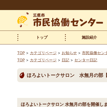
本
文
へ
移
動
トップ
施設紹介
TOP
カテゴリページ
お知らせ
市民協働セン
TOP
カテゴリページ
日記
センター日記
ほろよいトークサロン 水無月の部
ほろよいトークサロン 水無月の部を開催し