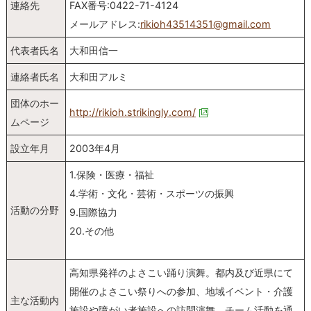
連絡先
FAX番号:0422-71-4124
メールアドレス:
rikioh43514351@gmail.com
代表者氏名
大和田信一
連絡者氏名
大和田アルミ
団体のホー
http://rikioh.strikingly.com/
ムページ
設立年月
2003年4月
1.保険・医療・福祉
4.学術・文化・芸術・スポーツの振興
活動の分野
9.国際協力
20.その他
高知県発祥のよさこい踊り演舞。都内及び近県にて
開催のよさこい祭りへの参加、地域イベント・介護
主な活動内
施設や障がい者施設への訪問演舞、チーム活動を通