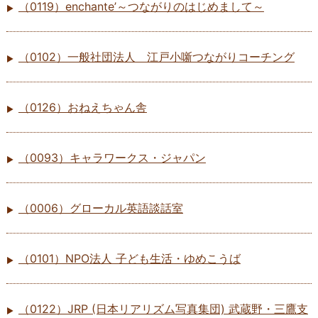
（0119）enchante’～つながりのはじめまして～
（0102）一般社団法人 江戸小噺つながりコーチング
（0126）おねえちゃん舎
（0093）キャラワークス・ジャパン
（0006）グローカル英語談話室
（0101）NPO法人 子ども生活・ゆめこうば
（0122）JRP (日本リアリズム写真集団) 武蔵野・三鷹支