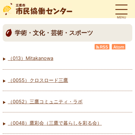
MENU
学術・文化・芸術・スポーツ
RSS
Atom
（013）Mitakanowa
（0055）クロスロード三鷹
（0052）三鷹コミュニティ・ラボ
（0048）鷹彩会（三鷹で暮らしを彩る会）