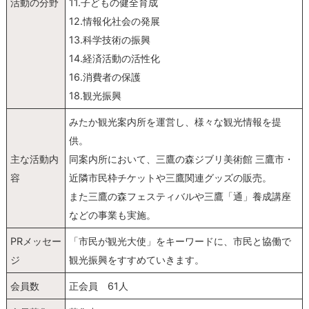
活動の分野
11.子どもの健全育成
12.情報化社会の発展
13.科学技術の振興
14.経済活動の活性化
16.消費者の保護
18.観光振興
みたか観光案内所を運営し、様々な観光情報を提
供。
主な活動内
同案内所において、三鷹の森ジブリ美術館 三鷹市・
容
近隣市民枠チケットや三鷹関連グッズの販売。
また三鷹の森フェスティバルや三鷹「通」養成講座
などの事業も実施。
PRメッセー
「市民が観光大使」をキーワードに、市民と協働で
ジ
観光振興をすすめていきます。
会員数
正会員 61人