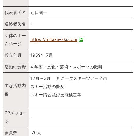
代表者氏名
辻口誠一
連絡者氏名
-
団体のホー
https://mitaka-ski.com
ムページ
設立年月
1959年 7月
活動の分野
4.学術・文化・芸術・スポーツの振興
12月～3月 月に一度スキーツアー企画
主な活動内
スキー活動の普及
容
スキー講習及び技能検定等
PRメッセー
-
ジ
会員数
70人