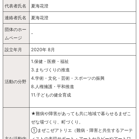
代表者氏名
夏海花澄
連絡者氏名
夏海花澄
団体のホー
-
ムページ
設立年月
2020年 8月
1.保健・医療・福祉
3.まちづくりの推進
4.学術・文化・芸術・スポーツの振興
活動の分野
8.人権擁護・平和推進
11.子どもの健全育成
★難病や障害があっても共に地域で暮らせるまぜこ
ぜな場づくり、町づくり。
①まぜこぜアトリエ（難病・障害と共生するアーテ
主な活動内
ィストの表現サポート・アートセラピーやアートワ