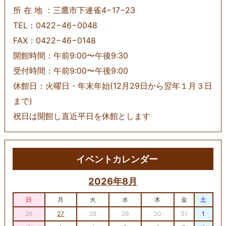
所 在 地 ：三鷹市下連雀4−17−23
TEL：0422−46−0048
FAX：0422−46−0148
開館時間：午前9:00〜午後9:30
受付時間：午前9:00〜午後9:00
休館日：火曜日・年末年始(12月29日から翌年１月３日
まで)
祝日は開館し直近平日を休館とします
イベントカレンダー
2026年8月
日
月
火
水
木
金
土
26
27
28
29
30
31
1