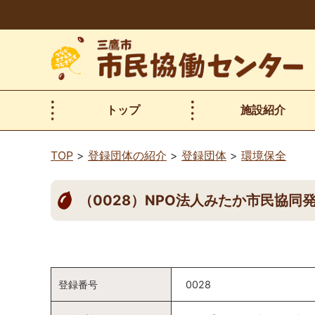
本
文
へ
移
動
トップ
施設紹介
TOP
登録団体の紹介
登録団体
環境保全
（0028）NPO法人みたか市民協同
登録番号
0028