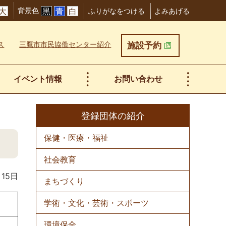
背景色
大
黒
青
白
ふりがなをつける
よみあげる
ス
三鷹市市民協働センター紹介
施設予約
イベント情報
お問い合わせ
登録団体の紹介
保健・医療・福祉
社会教育
月15日
まちづくり
学術・文化・芸術・スポーツ
環境保全