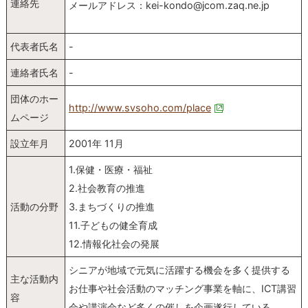
連絡先
メールアドレス：kei-kondo@jcom.zaq.ne.jp
代表者氏名
-
連絡者氏名
-
団体のホー
http://www.svsoho.com/place
ムページ
設立年月
2001年 11月
1.保健・医療・福祉
2.社会教育の推進
活動の分野
3.まちづくりの推進
11.子どもの健全育成
12.情報化社会の発展
シニアが地域で元気に活躍する機会を多く提供する
主な活動内
お仕事や社会活動のマッチング事業を軸に、ICT講習
容
会や講演会など多くの催しを企画遂行している