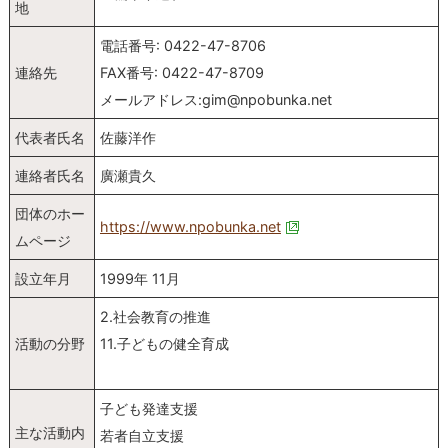
地
電話番号: 0422-47-8706
連絡先
FAX番号: 0422-47-8709
メールアドレス:gim@npobunka.net
代表者氏名
佐藤洋作
連絡者氏名
廣瀬貴久
団体のホー
https://www.npobunka.net
ムページ
設立年月
1999年 11月
2.社会教育の推進
活動の分野
11.子どもの健全育成
子ども発達支援
主な活動内
若者自立支援