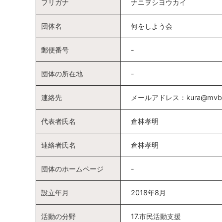
フリガナ
ナニヲシヨウカイ
団体名
何をしよう会
郵便番号
-
団体の所在地
-
連絡先
メールアドレス：kura@mvb.big
代表者氏名
倉林孝明
連絡者氏名
倉林孝明
団体のホームページ
-
設立年月
2018年8月
活動の分野
17.市民活動支援