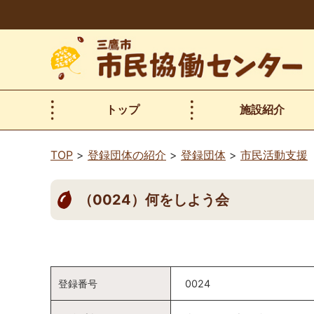
本
文
へ
移
動
トップ
施設紹介
TOP
登録団体の紹介
登録団体
市民活動支援
（0024）何をしよう会
登録番号
0024