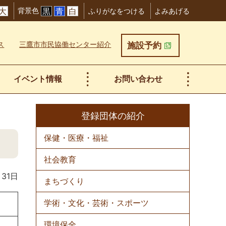
背景色
大
黒
青
白
ふりがなをつける
よみあげる
ス
三鷹市市民協働センター紹介
施設予約
イベント情報
お問い合わせ
登録団体の紹介
保健・医療・福祉
社会教育
月31日
まちづくり
学術・文化・芸術・スポーツ
環境保全