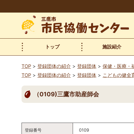
本
文
へ
移
動
トップ
施設紹介
TOP
登録団体の紹介
登録団体
保健・医療・
TOP
登録団体の紹介
登録団体
こどもの健全
（0109)三鷹市助産師会
登録番号
0109