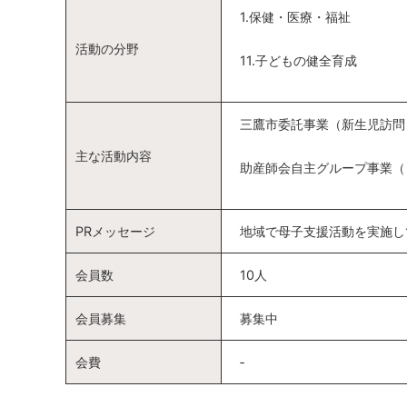
1.保健・医療・福祉
活動の分野
11.子どもの健全育成
三鷹市委託事業（新生児訪問
主な活動内容
助産師会自主グループ事業（
PRメッセージ
地域で母子支援活動を実施し
会員数
10人
会員募集
募集中
会費
‐