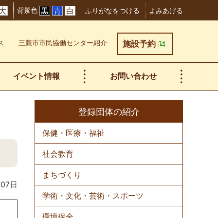
背景色
大
黒
青
白
ふりがなをつける
よみあげる
ス
三鷹市市民協働センター紹介
施設予約
イベント情報
お問い合わせ
登録団体の紹介
保健・医療・福祉
社会教育
まちづくり
07日
学術・文化・芸術・スポーツ
環境保全