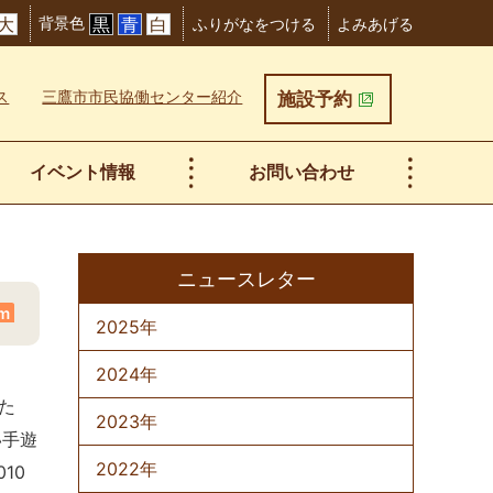
背景色
大
黒
青
白
ふりがなをつける
よみあげる
ス
三鷹市市民協働センター紹介
施設予約
イベント情報
お問い合わせ
ニュースレター
2025年
om
2024年
た
2023年
い手遊
2022年
010