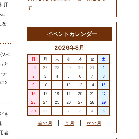
利用
す
ちに
えを
イベントカレンダー
2026年8月
〈2ペ
日
月
火
水
木
金
土
っと
26
27
28
29
30
31
1
かデ
2
3
4
5
6
7
8
年03
9
10
11
12
13
14
15
16
17
18
19
20
21
22
23
24
25
26
27
28
29
30
31
1
2
3
4
5
ども
流
前の月
|
今月
|
次の月
用者