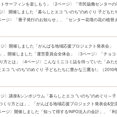
ットサーフィンを楽しもう」〈2ページ〉「市民協働センターの
ジ〉 開催しました「暮らしとエコ “いのち”のめぐり 子どもた
ページ〉「冊子発行のお知らせ」、「センター花壇の花の植替
ージ〉開催しました「がんばる地域応援プロジェクト発表会」 
」、開催しました「運営委員会全体会」 〈3ページ〉「チョコ
くり方とは」〈4ページ〉こんなミニコミ誌を待っていた「みた
エコ “いのち”のめぐり 子どもたちに豊かな三鷹を!」
（
2010
ージ〉講座&シンポジウム「暮らしとエコ “いのち”のめぐり～子
のつくり方とは」、「がんばる地域応援プロジェクト発表会&交
ページ〉開催しました「知って得する!NPO法人の会計」、「利