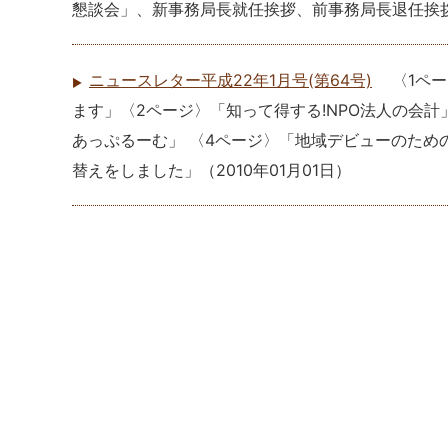
懇談会」、新事務局長就任挨拶、前事務局長退任挨
ニュースレター平成22年1月号(第64号)
〈1ペ
ます」〈2ページ〉「知って得する!NPO法人の会
あっぷるーむ」 〈4ページ〉「地域デビューのた
替えをしました」
（
2010年01月01日
）