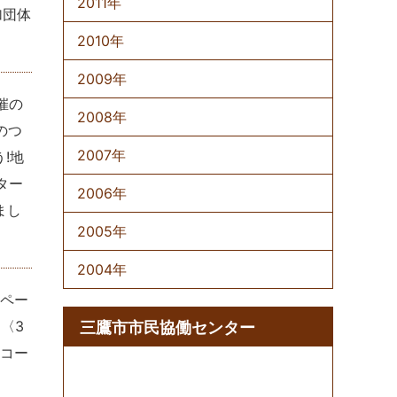
2011年
加団体
2010年
2009年
催の
2008年
のつ
2007年
!地
ター
2006年
まし
2005年
2004年
2ペー
〈3
三鷹市市民協働センター
進コー