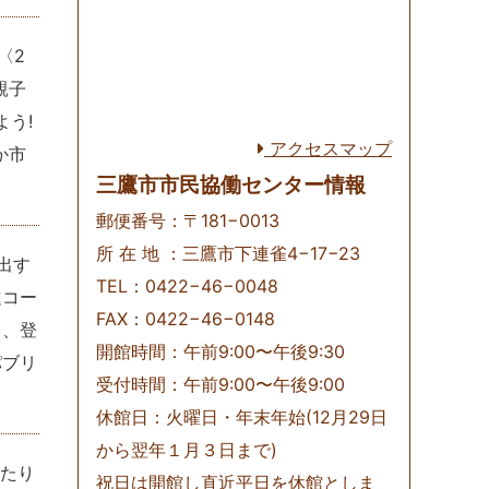
〈2
親子
よう!
アクセスマップ
か市
三鷹市市民協働センター情報
郵便番号：〒181−0013
所 在 地 ：三鷹市下連雀4−17−23
出す
TEL：0422−46−0048
進コー
FAX：0422−46−0148
」、登
開館時間：午前9:00〜午後9:30
パブリ
受付時間：午前9:00〜午後9:00
休館日：火曜日・年末年始(12月29日
から翌年１月３日まで)
ったり
祝日は開館し直近平日を休館としま