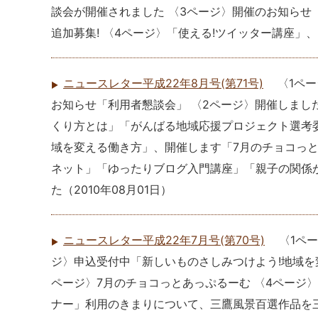
談会が開催されました 〈3ページ〉開催のお知らせ
追加募集! 〈4ページ〉「使える!ツイッター講座」
ニュースレター平成22年8月号(第71号)
〈1ペ
お知らせ「利用者懇談会」 〈2ページ〉開催しまし
くり方とは」「がんばる地域応援プロジェクト選考委
域を変える働き方」、開催します「7月のチョコっと
ネット」「ゆったりブログ入門講座」「親子の関係
た
（
2010年08月01日
）
ニュースレター平成22年7月号(第70号)
〈1ペ
ジ〉申込受付中「新しいものさしみつけよう!地域を
ページ〉7月のチョコっとあっぷるーむ 〈4ページ
ナー」利用のきまりについて、三鷹風景百選作品を