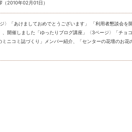
拶
（
2010年02月01日
）
ージ〉「あけましておめでとうございます」 「利用者懇談会を
計」、開催しました「ゆったりブログ講座」〈3ページ〉「チョ
めのミニコミ誌づくり」メンバー紹介、「センターの花壇のお花