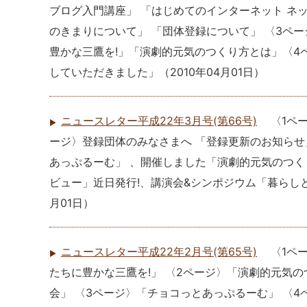
ブログ入門講座」 「はじめてのインターネット ネ
のきまりについて」 「団体登録について」 〈3ペー
豊かな三鷹を!」「演劇的元気のつくり方とは」〈4
していただきました」
（
2010年04月01日
）
ニュースレター平成22年3月号(第66号)
〈1ペ
ージ〉登録団体のみなさまへ 「登録更新のお知らせ
あっぷるーむ」 、開催しました「演劇的元気のつ
ビュー」近日発行!、講演会&シンポジウム「暮らしと
月01日
）
ニュースレター平成22年2月号(第65号)
〈1ペ
たちに豊かな三鷹を!」 〈2ページ〉「演劇的元気
会」 〈3ページ〉「チョコっとあっぷるーむ」 〈4