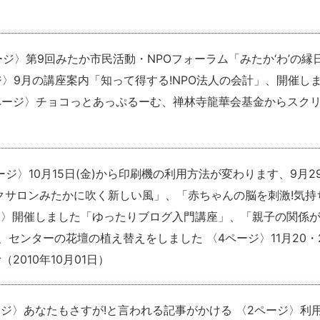
ージ〉第9回みたか市民活動・NPOフォーラム「みたか‘わ’の縁
ジ〉9月の講座案内「知って得する!NPO法人の会計」、開催し
ページ〉チョコっとあっぷるーむ、禅林寺龍華会基金からスク
ージ〉10月15日(金)から印刷機の利用方法が変わります、9月2
クサロンみたかに吹く新しい風」、「赤ちゃんの脳を刺激!気持
ジ〉開催しました「ゆったりブログ入門講座」、「親子の関係
センターの花壇の植え替えをしました 〈4ページ〉11月20・
む
（
2010年10月01日
）
ージ〉あなたもさすが!と言われる記事がかける 〈2ページ〉利