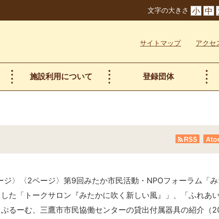
文字の大きさ
小
中
サイトマップ
アクセ
施設利用について
登録団体
RSS
At
ージ〉〈2ページ〉第9回みたか市民活動・NPOフォーラム「み
催しました「トークサロン『みたかに吹く新しい風』」、「ふれあ
あっぷるーむ、三鷹市市民協働センターの貸出付属器具の紹介
（
2