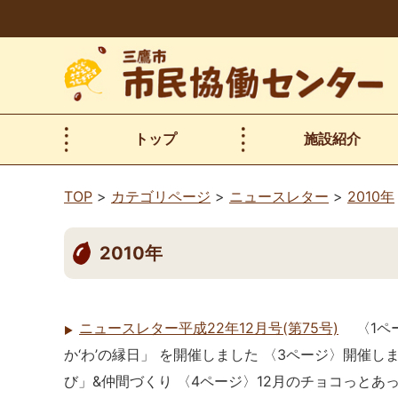
本
文
へ
移
動
トップ
施設紹介
TOP
カテゴリページ
ニュースレター
2010年
2010年
ニュースレター平成22年12月号(第75号)
〈1ペ
か‘わ’の縁日」 を開催しました 〈3ページ〉開
び」&仲間づくり 〈4ページ〉12月のチョコっと