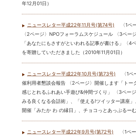
年12月01日
）
ニュースレター平成22年11月号(第74号)
〈1ペ
〈2ページ〉NPOフォーラムスケジュール 〈3ペー
「あなたにもさすがといわれる記事が書ける」〈4
を寄贈していただきました
（
2010年11月01日
）
ニュースレター平成22年10月号(第73号)
〈1ペ
催利用者懇談会報告 〈2ページ〉開催します「トー
感じとれるふれあい手遊び&仲間づくり」 〈3ペー
みる良くなる会話術」、「使える!ツイッター講座」、
開催「みたか わ の縁日」、チョコっとあっぷるー
ニュースレター平成22年9月号(第72号)
〈1ペ