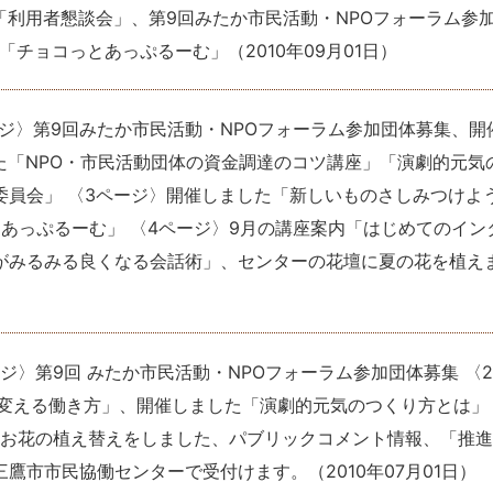
「利用者懇談会」、第9回みたか市民活動・NPOフォーラム参
、「チョコっとあっぷるーむ」
（
2010年09月01日
）
ージ〉第9回みたか市民活動・NPOフォーラム参加団体募集、開
た「NPO・市民活動団体の資金調達のコツ講座」「演劇的元気
員会」 〈3ページ〉開催しました「新しいものさしみつけよう
あっぷるーむ」 〈4ページ〉9月の講座案内「はじめてのイン
がみるみる良くなる会話術」、センターの花壇に夏の花を植え
ージ〉第9回 みたか市民活動・NPOフォーラム参加団体募集 〈
変える働き方」、開催しました「演劇的元気のつくり方とは」 
〉お花の植え替えをしました、パブリックコメント情報、「推
三鷹市市民協働センターで受付けます。
（
2010年07月01日
）