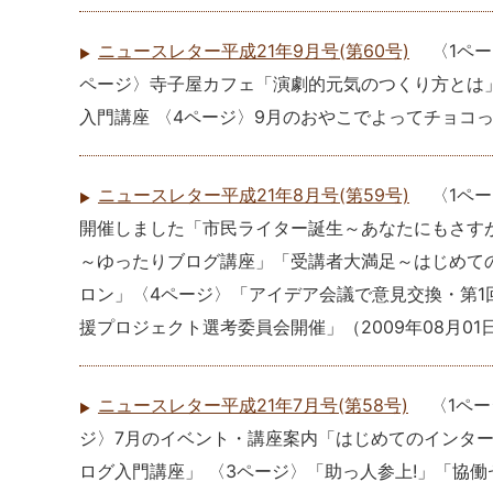
ニュースレター平成21年9月号(第60号)
〈1ペ
ページ〉寺子屋カフェ「演劇的元気のつくり方とは」
入門講座 〈4ページ〉9月のおやこでよってチョコ
ニュースレター平成21年8月号(第59号)
〈1ペー
開催しました「市民ライター誕生～あなたにもさすが
～ゆったりブログ講座」「受講者大満足～はじめて
ロン」〈4ページ〉「アイデア会議で意見交換・第1
援プロジェクト選考委員会開催」
（
2009年08月01
ニュースレター平成21年7月号(第58号)
〈1ペ
ジ〉7月のイベント・講座案内「はじめてのインター
ログ入門講座」 〈3ページ〉「助っ人参上!」「協働