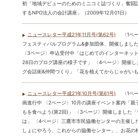
初「地域デビューのためのミニコミ誌づくり」奮闘
するNPO法人の会計講座」
（
2009年12月01日
）
ニュースレター平成21年11月号(第62号)
〈1ペ
フェスティバルプログラム&参加団体、開催しまし
〈3ページ〉申込受付中「はじめてのインターネット
28日のブログ講座の様子です」 〈4ページ〉開催
グ会話術&仲間づくり」「花を植えてからじゃがい
ニュースレター平成21年10月号(第61号)
〈1ペ
画進行中 〈2ページ〉10月の講座イベント案内「
もを食べよう(第2回)」 〈3ページ〉開催しました「
は」 〈4ページ〉三鷹市市民協働センターの主催し
しょにやろう、これからの協働センター」、お花の