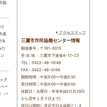
民協
書け
アクセスマップ
今楽
三鷹市市民協働センター情報
グ&
みた
郵便番号：〒181−0013
ベン
所 在 地 ：三鷹市下連雀4−17−23
TEL：0422−46−0048
FAX：0422−46−0148
開館時間：午前9:00〜午後9:30
ェク
受付時間：午前9:00〜午後9:00
3ペー
休館日：火曜日・年末年始(12月29日
ジ〉パ
から翌年１月３日まで)
」
祝日は開館し直近平日を休館としま