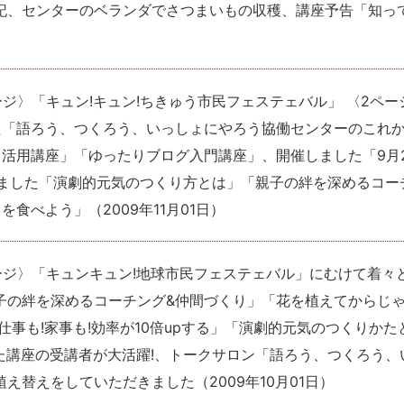
記、センターのベランダでさつまいもの収穫、講座予告「知っ
ージ〉「キュン!キュン!ちきゅう市民フェステェバル」 〈2ペー
た「語ろう、つくろう、いっしょにやろう協働センターのこれ
活用講座」「ゆったりブログ入門講座」、開催しました「9月
しました「演劇的元気のつくり方とは」「親子の絆を深めるコー
もを食べよう」
（
2009年11月01日
）
ージ〉「キュンキュン!地球市民フェステェバル」にむけて着々
親子の絆を深めるコーチング&仲間づくり」「花を植えてからじ
仕事も!家事も!効率が10倍upする」「演劇的元気のつくりかた
た講座の受講者が大活躍!、トークサロン「語ろう、つくろう、
植え替えをしていただきました
（
2009年10月01日
）