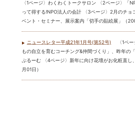
〈1ページ〉わくわくトークサロン 〈2ページ〉「
って得する!NPO法人の会計 〈3ページ〉2月のチ
ベント・セミナー、展示案内「切手の貼絵展」
（
20
ニュースレター平成21年1月号(第52号)
〈1ペー
もの自立を育むコーチング&仲間づくり」、昨年の「
ぷるーむ 〈4ページ〉新年に向け花壇がお化粧直し
月01日
）