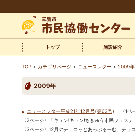
本
文
へ
移
動
トップ
施設紹介
TOP
カテゴリページ
ニュースレター
2009年
2009年
ニュースレター平成21年12月号(第63号)
〈1ペ
〈2ページ〉「キュン!キュン!ちきゅう市民フェス
〈3ページ〉12月のチョコっとあっぷるーむ、チョ