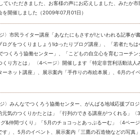
をしていただきました、お客様の声にお応えしました、みたか市
会を開催しました
（
2009年07月01日
）
ージ〉市民ライター講座「あなたにもさすが!といわれる記事が
ブログをつくりましょう!ゆったりブログ講座」、「若者たちは
なでつくろう協働センター」、「こどもの自立心を育むコーチン
つくり方とは」 〈4ページ〉開催します「特定非営利活動法人
ターネット講座」、展示案内「手作りの布絵本展」、6月のイ
ージ〉みんなでつくろう協働センター、がんばる地域応援プロジ
的元気のつくりかたとは」「行列のできる講座がつくれる」〈
グ&仲間づくり」「5月のチョコっとあっぷるーむ」〈4ペー
です」、5月のイベント、展示案内「三鷹の石造物などの写真