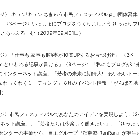
ージ〉 キュン!キュン!ちきゅう市民フェスティバル参加団体募集 
 〈3ページ〉いっしょにブログをつくりましょう!ゆったりブ
っとあっぷるーむ
（
2009年09月01日
）
ジ〉「仕事も!家事も!!効率が10倍UPするお片づけ術」 〈2ペ
!といわれる記事が書ける」〈3ページ〉「私にもブログが出
のインターネット講座」「若者の未来に期待大!～わいわいトー
回わっくわくミーティング」 8月のイベント情報 「がんばる地
日
）
ージ〉市民フェスティバルであなたのアイデアを実現しよう!〈2
ネット講座」、「若者たちは今楽しく働きたい!」、「ゆった
センターの事業から、自主グループ『演劇塾 RanRan』が誕生