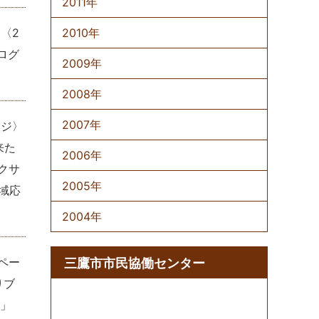
2011年
〈2
2010年
ログ
2009年
2008年
2007年
ージ〉
来た
2006年
クサ
2005年
域応
2004年
ペー
三鷹市市民協働センター
りブ
♪」