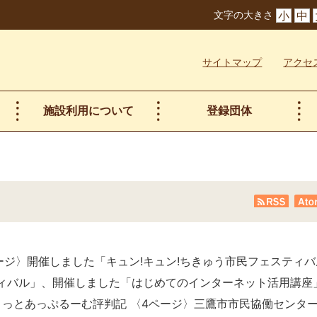
文字の大きさ
小
中
サイトマップ
アクセ
施設利用について
登録団体
RSS
At
ージ〉開催しました「キュン!キュン!ちきゅう市民フェスティバ
ティバル」、開催しました「はじめてのインターネット活用講座
コっとあっぷるーむ評判記 〈4ページ〉三鷹市市民協働センター