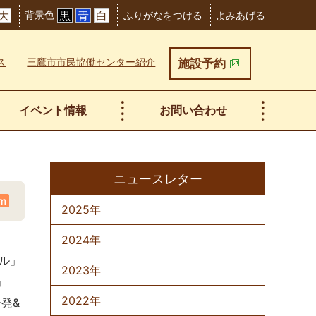
背景色
大
黒
青
白
ふりがなをつける
よみあげる
ス
三鷹市市民協働センター紹介
施設予約
イベント情報
お問い合わせ
ニュースレター
2025年
om
2024年
ル」
2023年
」
2022年
発&