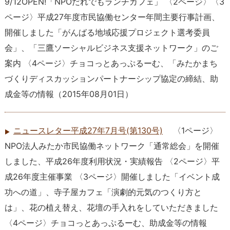
9/12OPEN!「NPOだれでもランチカフェ」 〈2ページ〉〈3
ページ〉平成27年度市民協働センター年間主要行事計画、
開催しました「がんばる地域応援プロジェクト選考委員
会」、「三鷹ソーシャルビジネス支援ネットワーク」のご
案内 〈4ページ〉チョコっとあっぷるーむ、「みたかまち
づくりディスカッションパートナーシップ協定の締結、助
成金等の情報
（
2015年08月01日
）
ニュースレター平成27年7月号(第130号)
〈1ページ〉
NPO法人みたか市民協働ネットワーク「通常総会」を開催
しました、平成26年度利用状況・実績報告 〈2ページ〉平
成26年度主催事業 〈3ページ〉開催しました「イベント成
功への道」、寺子屋カフェ「演劇的元気のつくり方と
は」、花の植え替え、花壇の手入れをしていただきました
〈4ページ〉チョコっとあっぷるーむ、助成金等の情報