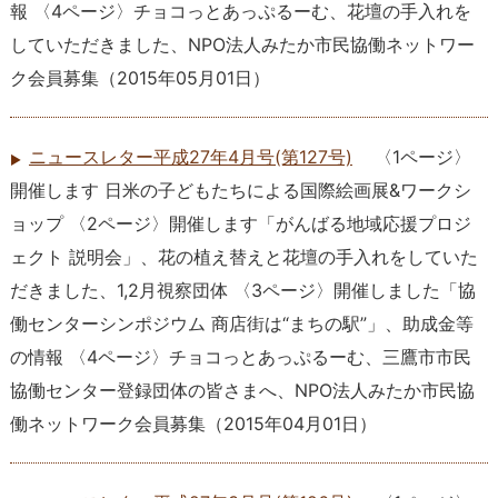
報 〈4ページ〉チョコっとあっぷるーむ、花壇の手入れを
していただきました、NPO法人みたか市民協働ネットワー
ク会員募集
（
2015年05月01日
）
ニュースレター平成27年4月号(第127号)
〈1ページ〉
開催します 日米の子どもたちによる国際絵画展&ワークシ
ョップ 〈2ページ〉開催します「がんばる地域応援プロジ
ェクト 説明会」、花の植え替えと花壇の手入れをしていた
だきました、1,2月視察団体 〈3ページ〉開催しました「協
働センターシンポジウム 商店街は“まちの駅”」、助成金等
の情報 〈4ページ〉チョコっとあっぷるーむ、三鷹市市民
協働センター登録団体の皆さまへ、NPO法人みたか市民協
働ネットワーク会員募集
（
2015年04月01日
）