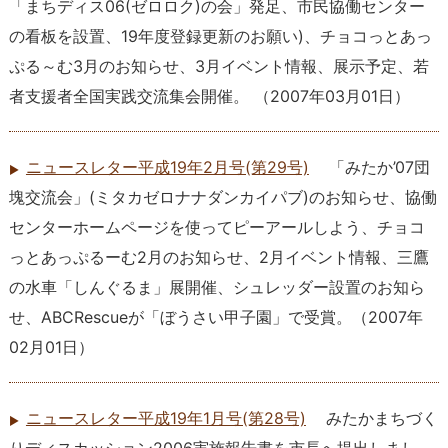
「まちディス06(ゼロロク)の会」発足、市民協働センター
の看板を設置、19年度登録更新のお願い)、チョコっとあっ
ぷる～む3月のお知らせ、3月イベント情報、展示予定、若
者支援者全国実践交流集会開催。
（
2007年03月01日
）
ニュースレター平成19年2月号(第29号)
「みたか’07団
塊交流会」(ミタカゼロナナダンカイパブ)のお知らせ、協働
センターホームページを使ってピーアールしよう、チョコ
っとあっぷるーむ2月のお知らせ、2月イベント情報、三鷹
の水車「しんぐるま」展開催、シュレッダー設置のお知ら
せ、ABCRescueが「ぼうさい甲子園」で受賞。
（
2007年
02月01日
）
ニュースレター平成19年1月号(第28号)
みたかまちづく
りディスカッション2006実施報告書を市長へ提出しまし