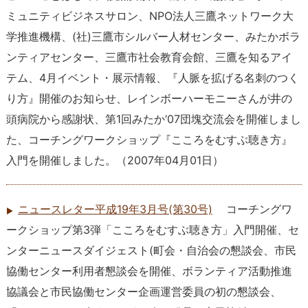
ミュニティビジネスサロン、NPO法人三鷹ネットワーク大
学推進機構、(社)三鷹市シルバー人材センター、みたかボラ
ンティアセンター、三鷹市社会教育会館、三鷹を知るアイ
テム、4月イベント・展示情報、『人脈を拡げる名刺のつく
り方』開催のお知らせ、レインボーハーモニーさんが井の
頭病院から感謝状、第1回みたか‘07団塊交流会を開催しまし
た、コーチングワークショップ『こころをむすぶ聴き方』
入門を開催しました。
（
2007年04月01日
）
ニュースレター平成19年3月号(第30号)
コーチングワ
ークショップ第3弾「こころをむすぶ聴き方」入門開催、セ
ンターニュースダイジェスト(町会・自治会の懇談会、市民
協働センター利用者懇談会を開催、ボランティア活動推進
協議会と市民協働センター企画運営委員の初の懇談会、