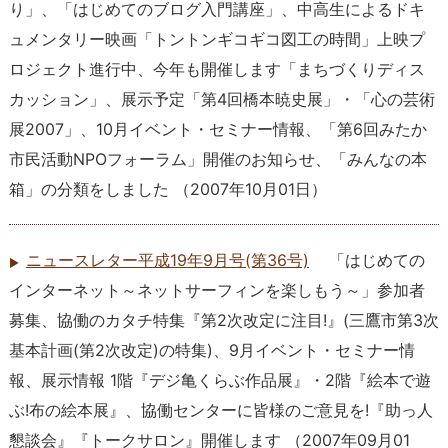
り」、「はじめてのブログ入門講座」、中高生によるドキ
ュメンタリー映画「トントンギコギコ図工の時間」上映プ
ロジェクト進行中、今年も開催します「まちづくりディス
カッション」、展示予定「第4回橋本暁史展」・「心の芸術
展2007」、10月イベント・セミナー情報、「第6回みたか
市民活動NPOフォーラム」開催のお知らせ、「みんなの本
箱」の分類をしました
（
2007年10月01日
）
ニュースレター平成19年9月号(第36号)
「はじめての
インターネット～ネットサーフィンを楽しもう～」参加者
募集、協働のカタチ特集『第2次改定に注目!』(三鷹市第3次
基本計画(第2次改定)の特集)、9月イベント・セミナー情
報、展示情報 1階『デジ亀くらぶ作品展』・2階『絵本で遊
ぶ!布の絵本展』、協働センターに皆様のご意見を!『助っ人
懇談会』『トークサロン』開催します
（
2007年09月01