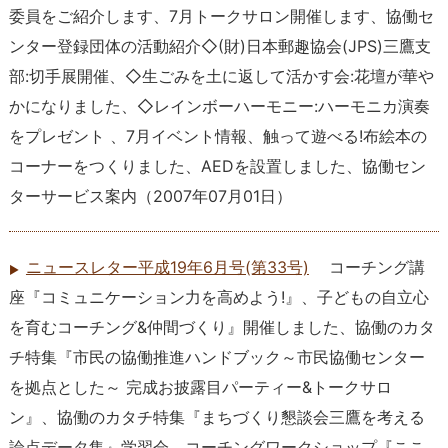
委員をご紹介します、7月トークサロン開催します、協働セ
ンター登録団体の活動紹介◇(財)日本郵趣協会(JPS)三鷹支
部:切手展開催、◇生ごみを土に返して活かす会:花壇が華や
かになりました、◇レインボーハーモニー:ハーモニカ演奏
をプレゼント 、7月イベント情報、触って遊べる!布絵本の
コーナーをつくりました、AEDを設置しました、協働セン
ターサービス案内
（
2007年07月01日
）
ニュースレター平成19年6月号(第33号)
コーチング講
座『コミュニケーション力を高めよう!』、子どもの自立心
を育むコーチング&仲間づくり』開催しました、協働のカタ
チ特集『市民の協働推進ハンドブック～市民協働センター
を拠点とした～ 完成お披露目パーティー&トークサロ
ン』、協働のカタチ特集『まちづくり懇談会三鷹を考える
論点データ集』学習会、コーチングワークショップ『ここ