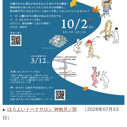
ほろよいトークサロン 神無月ノ部
（
2026年07月23
日
）