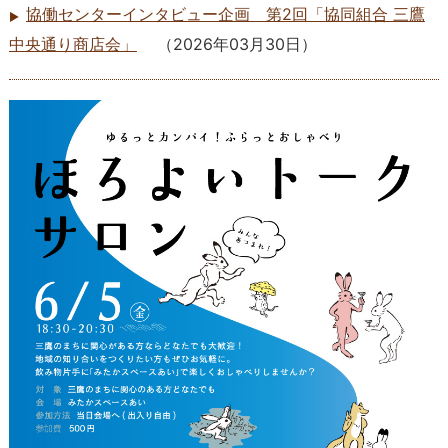
協働センターインタビュー企画 第2回「協同組合 三鷹
中央通り商店会」
（
2026年03月30日
）