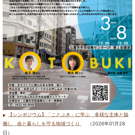
【シンポジウム】「ことぶき」に学ぶ 多様な主体と協
働し 命と暮らしを守る地域づくり
（
2026年01月28
日
）