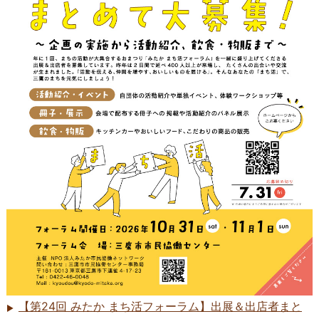
【第24回 みたか まち活フォーラム】出展＆出店者まと