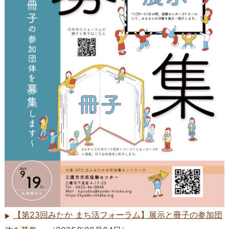
【第23回みたか まち活フォーラム】展示と冊子の参加団