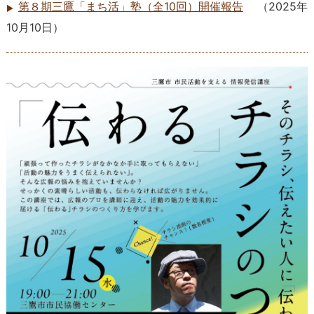
第８期三鷹「まち活」塾（全10回）開催報告
（
2025年
10月10日
）