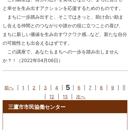
と幸せを生み出すアクションを応援するためのものです。
まちに一歩踏み出すと、そこではきっと、助け合い励ま
し合える仲間とのつながりや誰かの役に立つことの喜び、
まちに新しい価値を生み出すワクワク感…など、新たな自分
の可能性とも出会えるはずです。
この講座で、あなたもまちへの一歩を踏み出しません
か？！
（
2022年04月06日
）
5
前へ
|
1
|
2
|
3
|
4
|
|
6
|
7
|
8
|
9
|
||
|
12
|
13
|
次へ
三鷹市市民協働センター