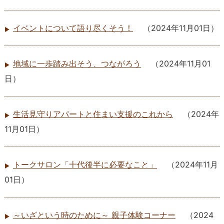
イベントについて語り尽くそう！
（
2024年11月01日
）
地域に一歩踏み出そう、つながろう
（
2024年11月01
日
）
生活見守りアパートと住まい支援のこれから
（
2024年
11月01日
）
トークサロン「十代後半に必要なこと」
（
2024年11月
01日
）
～いざという時のために～ 親子体験コーナー
（
2024