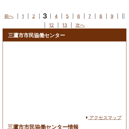
3
前へ
|
1
|
2
|
|
4
|
5
|
6
|
7
|
8
|
9
|
||
|
12
|
13
|
次へ
三鷹市市民協働センター
アクセスマップ
三鷹市市民協働センター情報