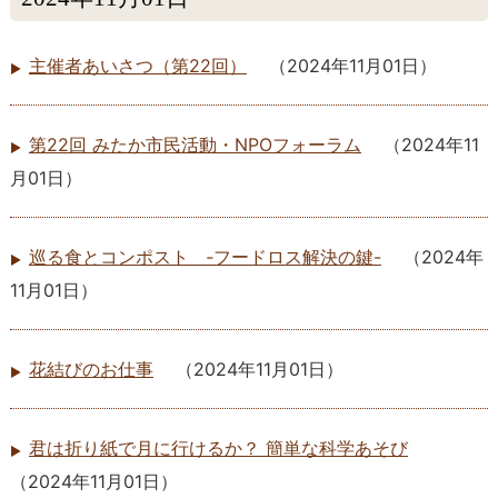
主催者あいさつ（第22回）
（
2024年11月01日
）
第22回 みたか市民活動・NPOフォーラム
（
2024年11
月01日
）
巡る食とコンポスト ‐フードロス解決の鍵-
（
2024年
11月01日
）
花結びのお仕事
（
2024年11月01日
）
君は折り紙で月に行けるか？ 簡単な科学あそび
（
2024年11月01日
）