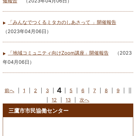
催報告
（
2023年04月06日
）
「みんなでつくるミタカのしあさって 」開催報告
（
2023年04月06日
）
「地域コミュニティ向けZoom講座」開催報告
（
2023
年04月06日
）
4
前へ
|
1
|
2
|
3
|
|
5
|
6
|
7
|
8
|
9
|
||
|
12
|
13
|
次へ
三鷹市市民協働センター